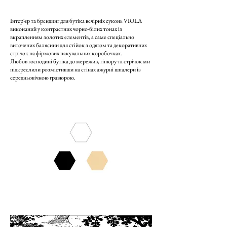
Інтер'єр та брендинг для бутіка вечірніх суконь VIOLA
виконаний у контрастних чорно-білих тонах із
вкрапленням золотих елементів, а саме спеціально
виточених балясини для стійок з одягом та декоративних
стрічок на фірмових пакувальних коробочках.
Любов господині бутіка до мережив, гіпюру та стрічок ми
підкреслили розмістивши на стінах ажурні шпалери із
середньовічною гравюрою.