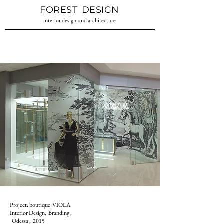
Дизайн інтер'єру
Студія дизайну
FOREST
DESIGN
інтер'єру Одеса
Одеса
interior design
and architecture
Project:
boutique
VIOLA
Interior Design,
Branding
,
Odessa
,
2015