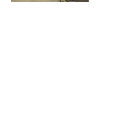
Кухня-столовая в
загородном доме оформлена
в элегантном классическом
стиле. Идея дизайна
заключалась в создании
легкой, кружевной кухне,
на которой будут
собираться за чаем частые
гости хозяйки дома.
Композиционным центром
выступает столовая зона с
восхитительным зеркалом и
софой.